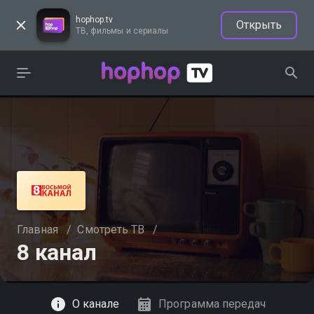
hophop.tv
Открыть
ТВ, фильмы и сериалы
Главная
/
Смотреть ТВ
/
8 канал
Смотреть
О канале
Программа передач