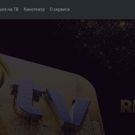
шее на ТВ
Кинотеатр
О сервисе