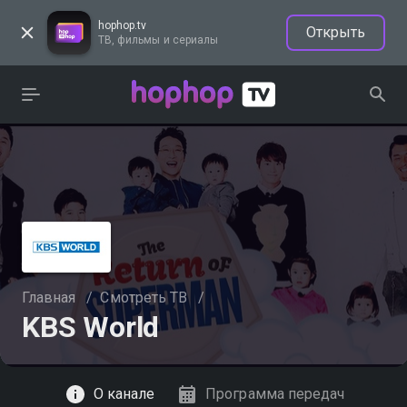
hophop.tv
Открыть
ТВ, фильмы и сериалы
Главная
/
Смотреть ТВ
/
KBS World
Смотреть
О канале
Программа передач