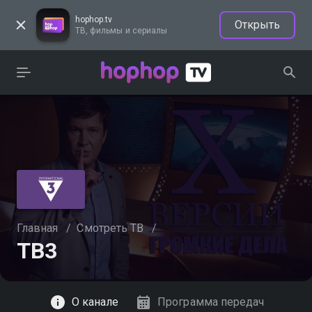
hophop.tv
Открыть
ТВ, фильмы и сериалы
Главная
/
Смотреть ТВ
/
ТВ3
Смотреть
О канале
Программа передач