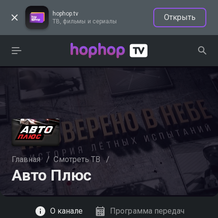
hophop.tv
Открыть
ТВ, фильмы и сериалы
Главная
/
Смотреть ТВ
/
Авто Плюс
Смотреть
О канале
Программа передач