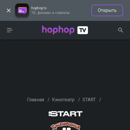
hophop.tv
Открыть
ТВ, фильмы и сериалы
Главная
/
Кинотеатр
/
START
/