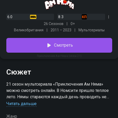
6.0
8.3
26 Сезонов
0+
Великобритания
2011 – 2023
Мультсериалы
Смотреть
Приключения Ам Няма (сезон 21)
Сюжет
21 сезон мультсериала «Приключения Ам Няма»
можно смотреть онлайн. В Номсити пришло теплое
лето. Нямы стараются каждый день проводить не
дома, что сулит море приключений. Сам Ам Ням не
Читать дальше
знает, чем заняться в первую очередь. Он хочет
попробовать свои силы в фотографии и начать
Жанр