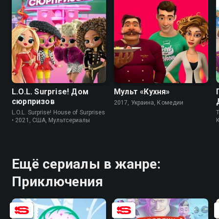
8.9
7.3
3.9
L.O.L. Surprise! Дом
Мульт «Кухня»
сюрпризов
2017, Украина, Комедии
L.O.L. Surprise! House of Surprises
T
• 2021, США, Мультсериалы
Ещё сериалы в жанре:
Приключения