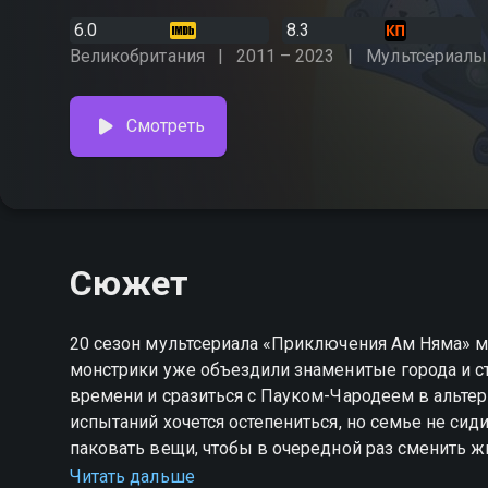
6.0
8.3
Великобритания
2011 – 2023
Мультсериалы
Смотреть
Сюжет
20 сезон мультсериала «Приключения Ам Няма» 
монстрики уже объездили знаменитые города и с
времени и сразиться с Пауком-Чародеем в альтер
испытаний хочется остепениться, но семье не сид
паковать вещи, чтобы в очередной раз сменить ж
монстриков — Номсити. На окрестных улицах Ам 
Читать дальше