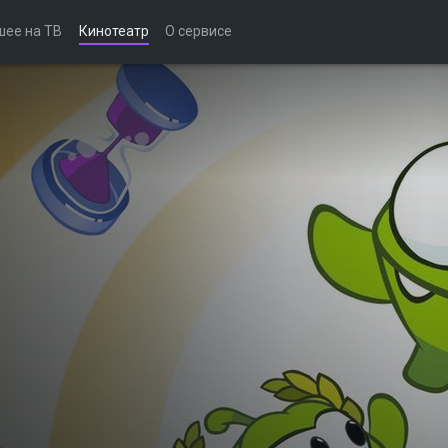
шее на ТВ
Кинотеатр
О сервисе