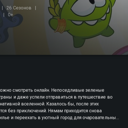
26 Сезонов
0+
можно смотреть онлайн. Непоседливые зеленые
траны и даже успели отправиться в путешествие во
нативной вселенной. Казалось бы, после этих
ится без приключений. Нямам приходится снова
илье и переехать в уютный город для очаровательных
Ням вместе с родными встретит приветливых,