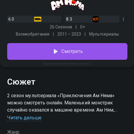
6.0
8.3
26 Сезонов
0+
Великобритания
2011 – 2023
Мультсериалы
Смотреть
Приключения Ам Няма (сезон 2)
Сюжет
2 сезон мультсериала «Приключения Ам Няма»
можно смотреть онлайн. Маленький монстрик
случайно оказался в машине времени. Ам Ням,
никогда не покидавший стен дома, побывал в
Читать дальше
Древнем Египте и на Диком Западе, пожил в
Ренессансе и каменном веке, оказался на
Жанр