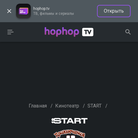
hophop.tv
Открыть
ТВ, фильмы и сериалы
Главная
/
Кинотеатр
/
START
/