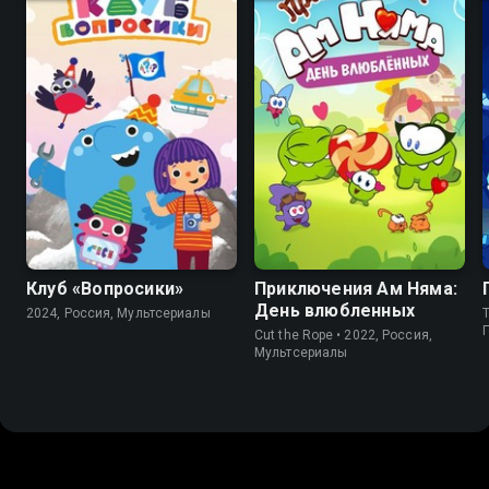
8.8
8.0
Клуб «Вопросики»
Приключения Ам Няма:
День влюбленных
2024, Россия, Мультсериалы
T
Cut the Rope • 2022, Россия,
Мультсериалы