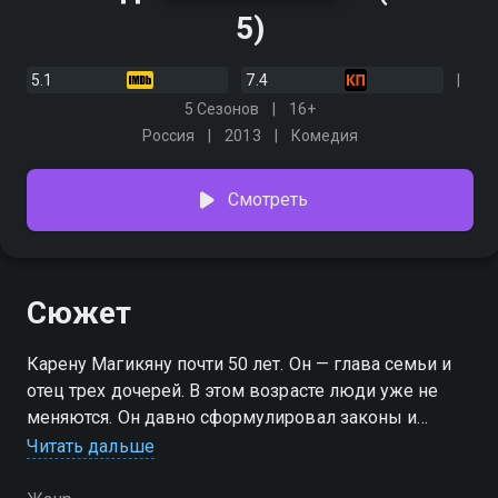
5)
5.1
7.4
5 Сезонов
16+
Россия
2013
Комедия
Смотреть
Сюжет
Карену Магикяну почти 50 лет. Он — глава семьи и
отец трех дочерей. В этом возрасте люди уже не
меняются. Он давно сформулировал законы и
правила, по которым живет, и нарушать ничего не
Читать дальше
собирается. Ему-то самому кажется, что за
последние 10-15 лет он ничуть не изменился, ни