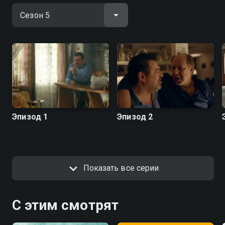
исчезающего вида людей, которые никогда не
разговаривали по скайпу, для которых письмо — это
исписанная буквами бумага в конверте, а самое
главное — которые не прогибаются под
меняющийся мир, потому что «сейчас так принято» и
«ты живешь в 21 веке». Зрители помладше должны
узнать в нем своих родителей, зрители постарше
должны в нем узнать себя.
Посмотреть онлайн 5 сезон сериала Последний из
Эпизод 1
Эпизод 2
Магикян вы можете совершенно бесплатно в
хорошем HD качестве на hophop.tv
Показать все серии
С этим смотрят