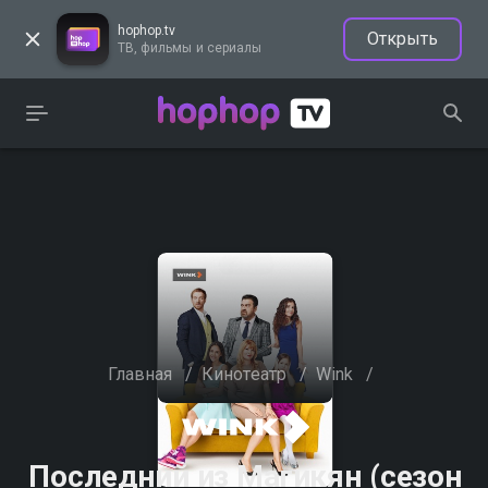
hophop.tv
Открыть
ТВ, фильмы и сериалы
Главная
/
Кинотеатр
/
Wink
/
Последний из Магикян (сезон