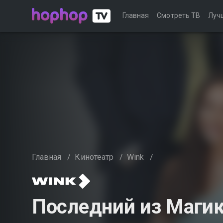
Главная
Смотреть ТВ
Луч
Главная
/
Кинотеатр
/
Wink
/
Последний из Магикя