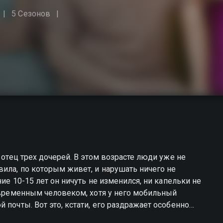
5 Сезонов
 отец трех дочерей. В этом возрасте люди уже не
ила, по которым живет, и нарушать ничего не
ние 10-15 лет он ничуть не изменился, ни капельки не
современным человеком, хотя у него мобильный
ражает особенно
 гаджетам, айпэдам, айфонам. Почему младшая дочь,