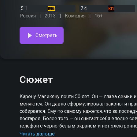
5.1
7.4
Россия
2013
Комедия
16+
Смотреть
Сюжет
Карену Магикяну почти 50 лет. Он — глава семьи и
меняются. Он давно сформулировал законы и прав
собирается. Ему-то самому кажется, что за послед
постарел. Более того — он считает себя вполне 
телефон с черно-белым экраном и нет электронной почты. Вот это, кстати, его разд
сильно — с чего все вокруг сходят с ума по этим
Читать дальше