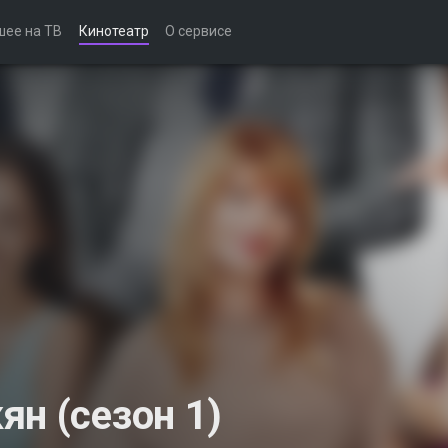
шее на ТВ
Кинотеатр
О сервисе
н (сезон 1)