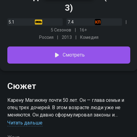
3)
5.1
7.4
5 Сезонов
16+
Россия
2013
Комедия
Смотреть
Сюжет
Карену Магикяну почти 50 лет. Он — глава семьи и
отец трех дочерей. В этом возрасте люди уже не
меняются. Он давно сформулировал законы и
правила, по которым живет, и нарушать ничего не
Читать дальше
собирается. Ему-то самому кажется, что за
последние 10-15 лет он ничуть не изменился, ни