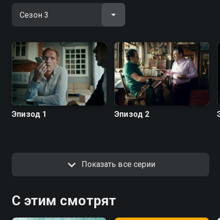
исчезающего вида людей, которые никогда не
разговаривали по скайпу, для которых письмо — это
исписанная буквами бумага в конверте, а самое
главное — которые не прогибаются под
меняющийся мир, потому что «сейчас так принято» и
«ты живешь в 21 веке». Зрители помладше должны
узнать в нем своих родителей, зрители постарше
должны в нем узнать себя.
Посмотреть онлайн 3 сезон сериала Последний из
Эпизод 1
Эпизод 2
Магикян вы можете совершенно бесплатно в
хорошем HD качестве на hophop.tv
Показать все серии
С этим смотрят