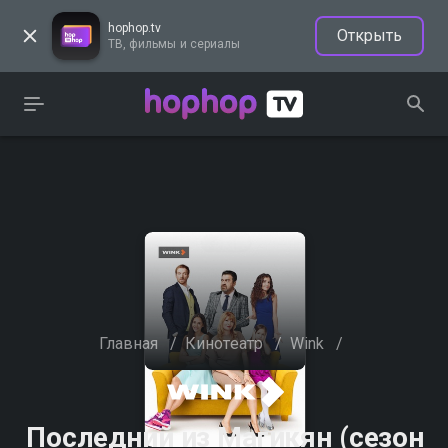
hophop.tv
Открыть
ТВ, фильмы и сериалы
Главная
/
Кинотеатр
/
Wink
/
Последний из Магикян (сезон