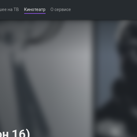
шее на ТВ
Кинотеатр
О сервисе
он 16)