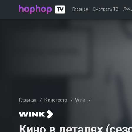
Главная
Смотреть ТВ
Луч
Главная
/
Кинотеатр
/
Wink
/
Кино в деталях (сез