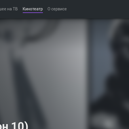
шее на ТВ
Кинотеатр
О сервисе
он 10)