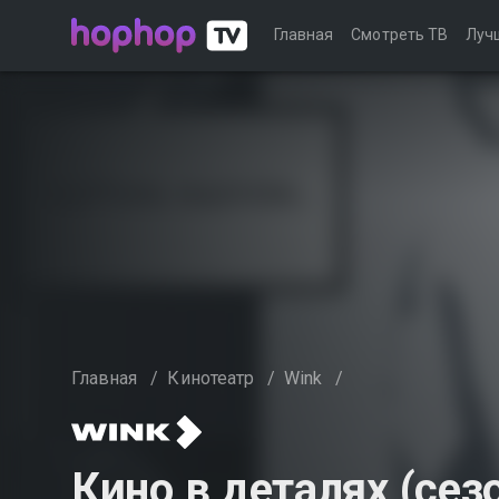
Главная
Смотреть ТВ
Луч
Главная
/
Кинотеатр
/
Wink
/
Кино в деталях (сез