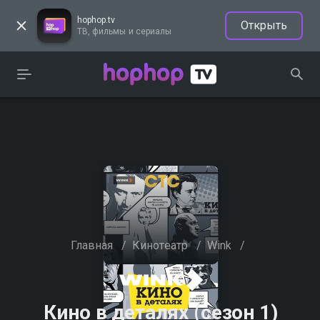
hophop.tv
Открыть
ТВ, фильмы и сериалы
Главная
/
Кинотеатр
/
Wink
/
Кино в деталях (сезон 1)