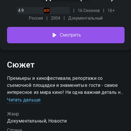
4.9
16 Сезонов
16+
Россия
2004
Документальный
Смотреть
Сюжет
Премьеры и кинофестивали, репортажи со
съемочной площадки и знаменитые гости - самое
интересное из мира кино! Ни одна важная деталь не
окажется за кадром.
Читать дальше
Посмотреть онлайн 1 сезон сериала Кино в деталях
Жанр
вы можете совершенно бесплатно в хорошем HD
Документальный, Новости
качестве на hophop.tv
Страна