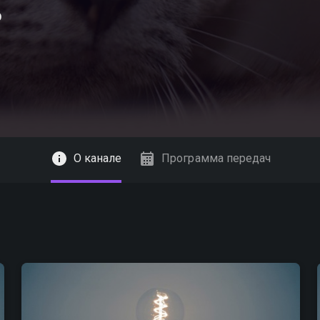
р
О канале
Программа передач