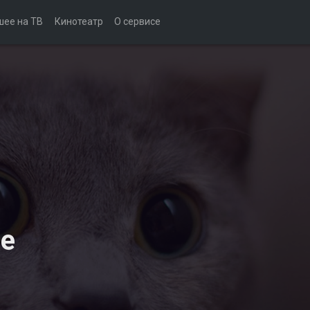
шее на ТВ
Кинотеатр
О сервисе
е