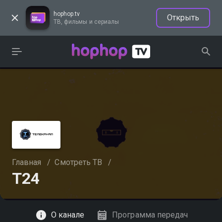
hophop.tv
Открыть
ТВ, фильмы и сериалы
Главная
/
Смотреть ТВ
/
Т24
Смотреть
О канале
Программа передач