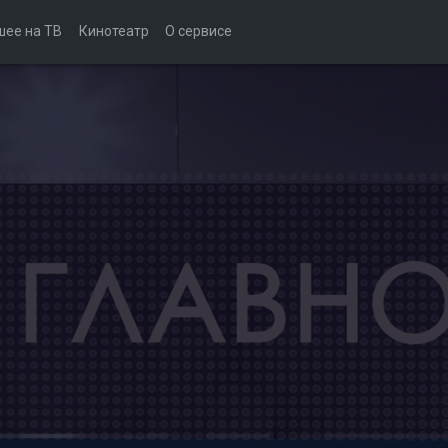
шее на ТВ
Кинотеатр
О сервисе