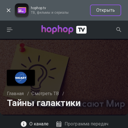
hophop.tv
Открыть
ТВ, фильмы и сериалы
Главная
/
Смотреть ТВ
/
Тайны галактики
Смотреть
О канале
Программа передач