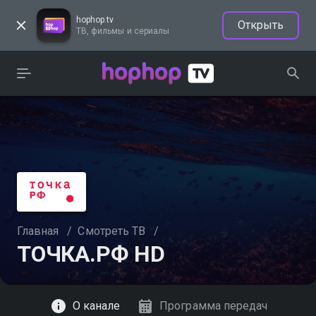
hophop.tv
Открыть
ТВ, фильмы и сериалы
Главная
/
Смотреть ТВ
/
ТОЧКА.РФ HD
Смотреть
О канале
Программа передач