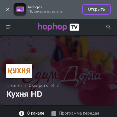
hophop.tv
Открыть
ТВ, фильмы и сериалы
Главная
/
Смотреть ТВ
/
Кухня HD
Смотреть
О канале
Программа передач