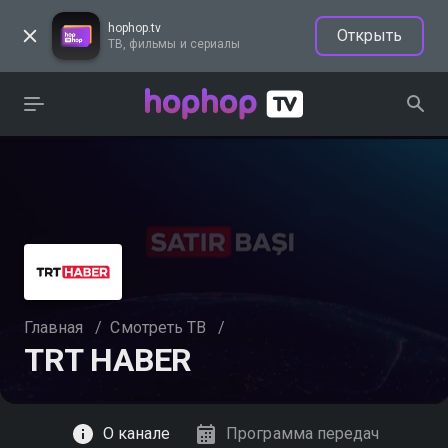
hophop.tv
Открыть
ТВ, фильмы и сериалы
Главная
/
Смотреть ТВ
/
TRT HABER
Смотреть
О канале
Программа передач