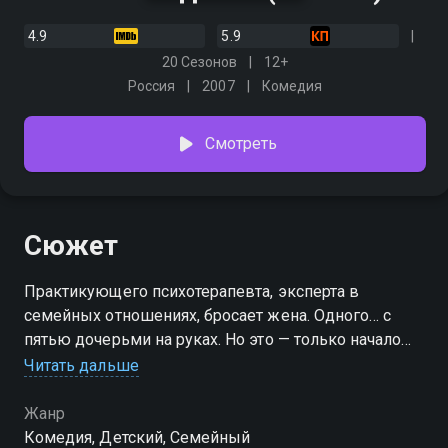
4.9
5.9
20 Сезонов
12+
Россия
2007
Комедия
Смотреть
Сюжет
Практикующего психотерапевта, эксперта в
семейных отношениях, бросает жена. Одного… с
пятью дочерьми на руках. Но это — только начало
кошмара. С ним остается теща и куча проблем!
Читать дальше
Сможет ли отец-одиночка, он же — отчаявшийся
психотерапевт, распугавший всех клиентов
Жанр
жалобами на жизнь, прокормить семью и снова
Комедия, Детский, Семейный