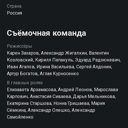
найти личное счастье? На горизонте уже появилась
Страна
молодая, привлекательная и очень богатая клиентка
Россия
— жена миллионера с Рублевки. Смогут ли папины
дочки разжалобить ее и уговорить взять папу
сначала на работу, а потом, глядишь, и в мужья?
Съёмочная команда
Посмотреть онлайн 9 сезон сериала Папины дочки
Режиссёры
вы можете совершенно бесплатно в хорошем HD
Карен Захаров, Александр Жигалкин, Валентин
качестве на hophop.tv
Козловский, Кирилл Папакуль, Эдуард Радзюкевич,
Иван Агапов, Ирина Васильева, Сергей Алдонин,
Артур Богатов, Аглая Курносенко
В главных ролях
Елизавета Арзамасова, Андрей Леонов, Мирослава
Карпович, Анастасия Сиваева, Дарья Мельникова,
Екатерина Старшова, Нонна Гришаева, Мария
Сёмкина, Александр Олешко, Александр
Самойленко