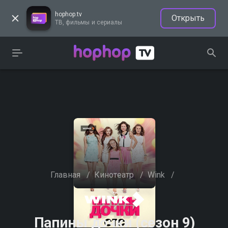
hophop.tv
Открыть
ТВ, фильмы и сериалы
Главная
/
Кинотеатр
/
Wink
/
Папины дочки (сезон 9)