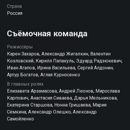
найти личное счастье? На горизонте уже появилась
Страна
молодая, привлекательная и очень богатая клиентка
Россия
— жена миллионера с Рублевки. Смогут ли папины
дочки разжалобить ее и уговорить взять папу
сначала на работу, а потом, глядишь, и в мужья?
Съёмочная команда
Посмотреть онлайн 20 сезон сериала Папины дочки
Режиссёры
вы можете совершенно бесплатно в хорошем HD
Карен Захаров, Александр Жигалкин, Валентин
качестве на hophop.tv
Козловский, Кирилл Папакуль, Эдуард Радзюкевич,
Иван Агапов, Ирина Васильева, Сергей Алдонин,
Артур Богатов, Аглая Курносенко
В главных ролях
Елизавета Арзамасова, Андрей Леонов, Мирослава
Карпович, Анастасия Сиваева, Дарья Мельникова,
Екатерина Старшова, Нонна Гришаева, Мария
Сёмкина, Александр Олешко, Александр
Самойленко