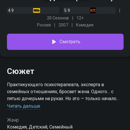
4.9
5.9
20 Сезонов
12+
Россия
2007
Комедия
Смотреть
Сюжет
Практикующего психотерапевта, эксперта в
семейных отношениях, бросает жена. Одного… с
пятью дочерьми на руках. Но это — только начало
кошмара. С ним остается теща и куча проблем!
Читать дальше
Сможет ли отец-одиночка, он же — отчаявшийся
психотерапевт, распугавший всех клиентов
Жанр
жалобами на жизнь, прокормить семью и снова
Комедия, Детский, Семейный