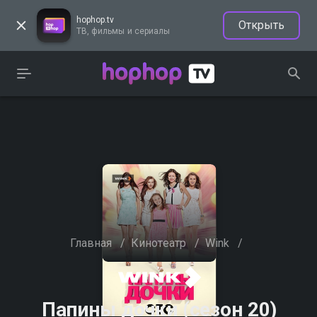
hophop.tv
Открыть
ТВ, фильмы и сериалы
Главная
/
Кинотеатр
/
Wink
/
Папины дочки (сезон 20)