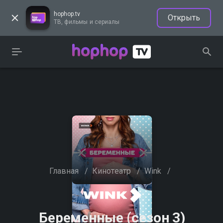
hophop.tv
Открыть
ТВ, фильмы и сериалы
Главная
/
Кинотеатр
/
Wink
/
Беременные (сезон 3)