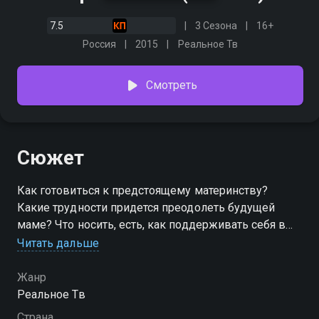
7.5
3 Сезона
16+
Россия
2015
Реальное Тв
Смотреть
Сюжет
Как готовиться к предстоящему материнству?
Какие трудности придется преодолеть будущей
маме? Что носить, есть, как поддерживать себя в
форме и как сделать, чтобы переживания не
Читать дальше
испортили самые счастливые моменты в жизни
женщины? Об этом – в реалити-шоу для будущих
Жанр
мам.
Реальное Тв
Страна