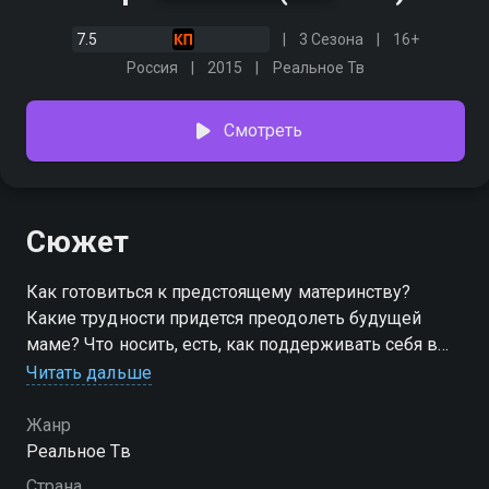
7.5
3 Сезона
16+
Россия
2015
Реальное Тв
Смотреть
Сюжет
Как готовиться к предстоящему материнству?
Какие трудности придется преодолеть будущей
маме? Что носить, есть, как поддерживать себя в
форме и как сделать, чтобы переживания не
Читать дальше
испортили самые счастливые моменты в жизни
женщины? Об этом – в реалити-шоу для будущих
Жанр
мам.
Реальное Тв
Страна