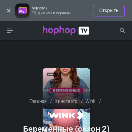
hophop.tv
Открыть
ТВ, фильмы и сериалы
Главная
/
Кинотеатр
/
Wink
/
Беременные (сезон 2)