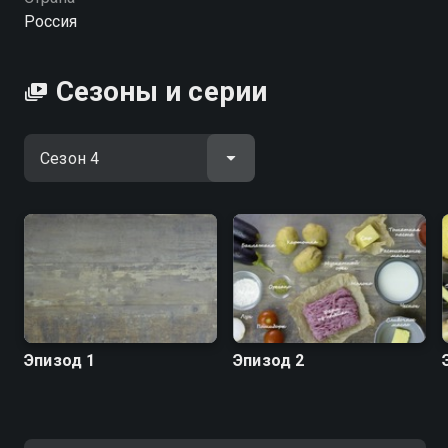
конкурсов, известный зрителям СТС по проекту
Россия
"МастерШеф.Дети". В новом шоу российский
Джейми Оливер научит готовить блюда
ресторанного уровня за пять минут, экономить в
Сезоны и серии
супермаркетах и делать кулинарные шедевры из
доступных ингредиентов для всей семьи.
Посмотреть онлайн 4 сезон сериала ПроСТО кухня
вы можете совершенно бесплатно в хорошем HD
качестве на hophop.tv
Эпизод 1
Эпизод 2