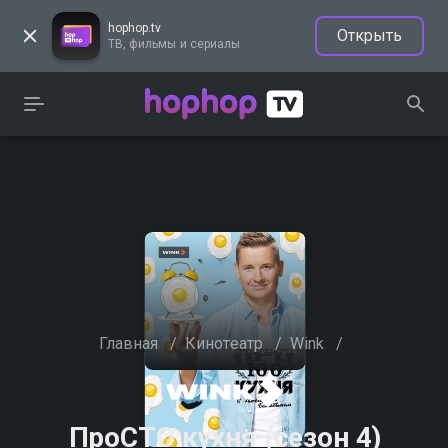
hophop.tv
Открыть
ТВ, фильмы и сериалы
Главная
/
Кинотеатр
/
Wink
/
ПроСТО кухня (сезон 4)