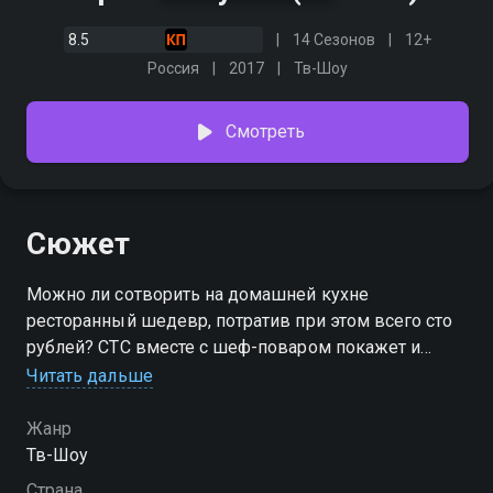
8.5
14 Сезонов
12+
Россия
2017
Тв-Шоу
Смотреть
Сюжет
Можно ли сотворить на домашней кухне
ресторанный шедевр, потратив при этом всего сто
рублей? СТС вместе с шеф-поваром покажет и
докажет, что такое возможно. Телеканал запускает
Читать дальше
новое кулинарное шоу «Про100 кухня». Ведущим
нового проекта стал Александр Белькович, шеф-
Жанр
повар, владелец нескольких ресторанов, автор
Тв-Шоу
кулинарных книг и победитель международных
Страна