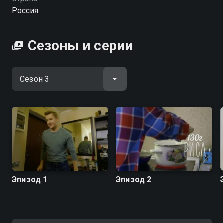
конкурсов, известный зрителям СТС по проекту
Россия
"МастерШеф.Дети". В новом шоу российский
Джейми Оливер научит готовить блюда
ресторанного уровня за пять минут, экономить в
Сезоны и серии
супермаркетах и делать кулинарные шедевры из
доступных ингредиентов для всей семьи.
Посмотреть онлайн 3 сезон сериала ПроСТО кухня
вы можете совершенно бесплатно в хорошем HD
качестве на hophop.tv
Эпизод 1
Эпизод 2