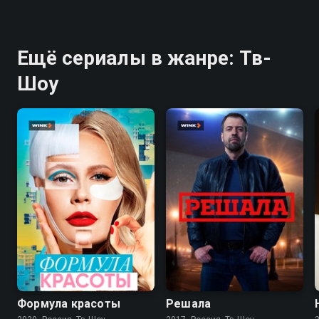
Ещё сериалы в жанре: Тв-
Шоу
7.8
7.5
Формула красоты
Решала