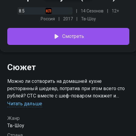
8.5
14 Сезонов
12+
Россия
2017
Тв-Шоу
Смотреть
Сюжет
Можно ли сотворить на домашней кухне
ресторанный шедевр, потратив при этом всего сто
рублей? СТС вместе с шеф-поваром покажет и
докажет, что такое возможно. Телеканал запускает
Читать дальше
новое кулинарное шоу «Про100 кухня». Ведущим
нового проекта стал Александр Белькович, шеф-
Жанр
повар, владелец нескольких ресторанов, автор
Тв-Шоу
кулинарных книг и победитель международных
Страна