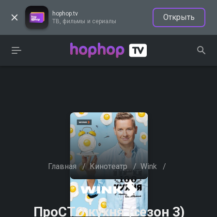
hophop.tv
Открыть
ТВ, фильмы и сериалы
Главная
/
Кинотеатр
/
Wink
/
ПроСТО кухня (сезон 3)