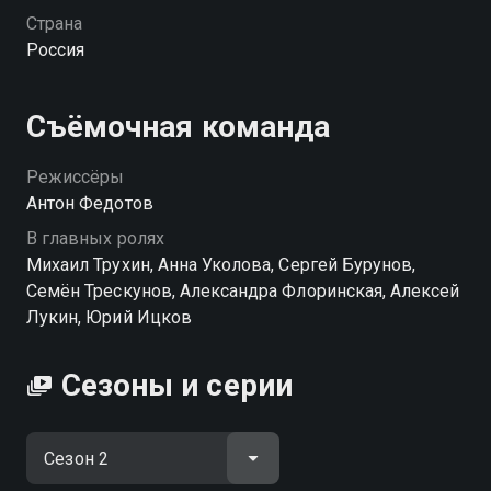
примет своих новых, но уж больно бедных
Страна
родственников?
Россия
Посмотреть онлайн 2 сезон сериала Ивановы-
Ивановы вы можете совершенно бесплатно в
Съёмочная команда
хорошем HD качестве на hophop.tv
Режиссёры
Антон Федотов
В главных ролях
Михаил Трухин, Анна Уколова, Сергей Бурунов,
Семён Трескунов, Александра Флоринская, Алексей
Лукин, Юрий Ицков
Сезоны и серии