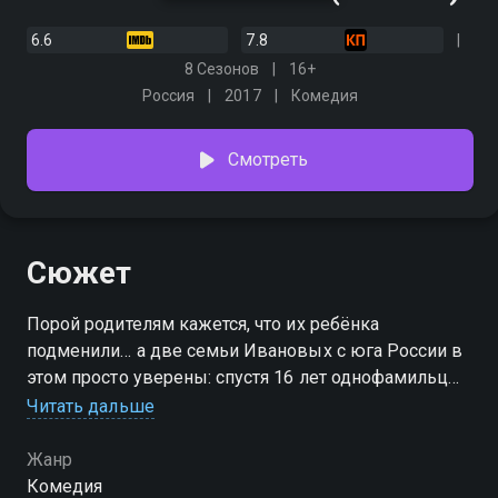
6.6
7.8
8 Сезонов
16+
Россия
2017
Комедия
Смотреть
Сюжет
Порой родителям кажется, что их ребёнка
подменили… а две семьи Ивановых с юга России в
этом просто уверены: спустя 16 лет однофамильцы
узнают, что их детей перепутали в роддоме. Как
Читать дальше
быть, если любимый сын на самом деле не родной,
а твою кровиночку воспитывают чужие люди? Ещё
Жанр
и в роскоши, которая тебе даже не снилась. И как он
Комедия