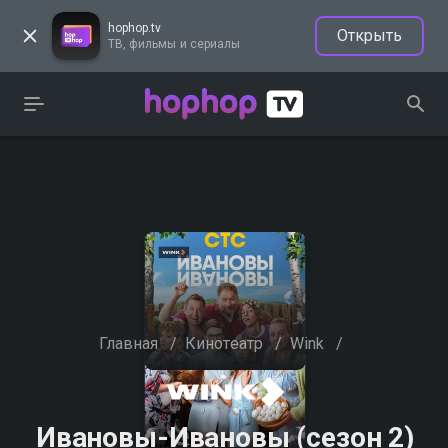
hophop.tv
Открыть
ТВ, фильмы и сериалы
Главная
/
Кинотеатр
/
Wink
/
Ивановы-Ивановы (сезон 2)