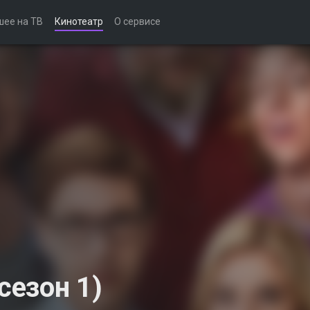
шее на ТВ
Кинотеатр
О сервисе
езон 1)