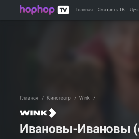
Главная
Смотреть ТВ
Луч
Главная
/
Кинотеатр
/
Wink
/
Ивановы-Ивановы (с