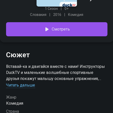
1 Сезон
0+
Словакия
2016
Комедия
Смотреть
Сюжет
Вставай-ка и двигайся вместе с нами! Инструкторы
DuckTV и маленькие волшебные спортивные
друзья покажут малышу основные упражнения,
которые будут поддерживать его в форме , в
Читать дальше
здоровом и активном состоянии . Родителям
зарядка тоже не помешает !
Жанр
Комедия
Посмотреть онлайн 1 сезон сериала Вставай-ка! вы
Страна