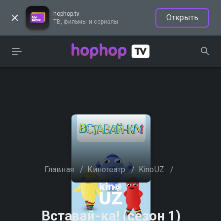
hophop.tv
Открыть
ТВ, фильмы и сериалы
Главная
/
Кинотеатр
/
KinoUZ
/
Вставай-ка! (сезон 1)