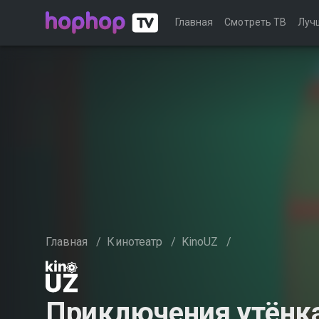
Главная
Смотреть ТВ
Луч
Главная
/
Кинотеатр
/
KinoUZ
/
Приключения утёнка