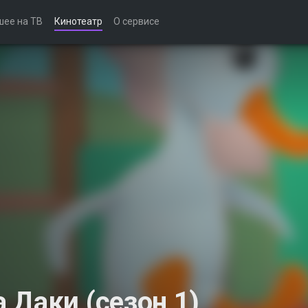
шее на ТВ
Кинотеатр
О сервисе
 Даки (сезон 1)