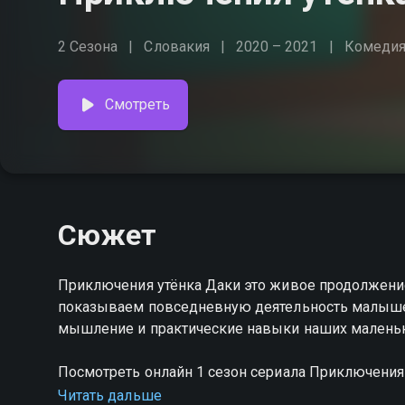
2 Сезона
Словакия
2020 – 2021
Комеди
Смотреть
Сюжет
Приключения утёнка Даки это живое продолжение
показываем повседневную деятельность малышей
мышление и практические навыки наших маленьк
Посмотреть онлайн 1 сезон сериала Приключения
хорошем HD качестве на hophop.tv
Читать дальше