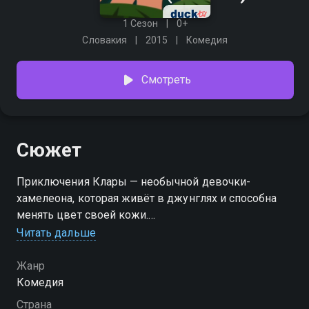
1 Сезон
0+
Словакия
2015
Комедия
Смотреть
Сюжет
Приключения Клары — необычной девочки-
хамелеона, которая живёт в джунглях и способна
менять цвет своей кожи.
Читать дальше
Посмотреть онлайн 1 сезон сериала Color Clara вы
можете совершенно бесплатно в хорошем HD
Жанр
качестве на hophop.tv
Комедия
Страна