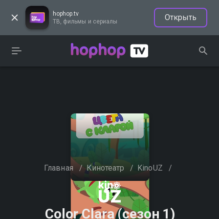
hophop.tv
Открыть
ТВ, фильмы и сериалы
Главная
/
Кинотеатр
/
KinoUZ
/
Color Clara (сезон 1)