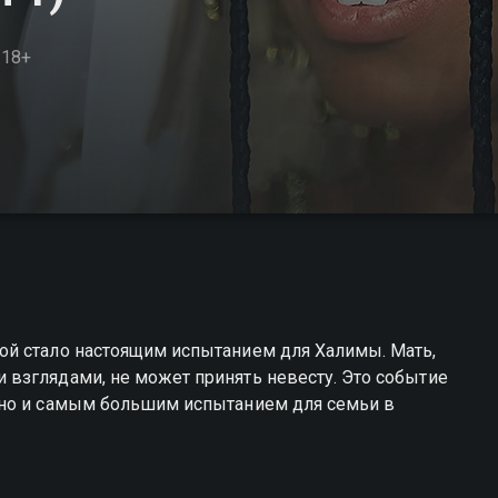
18+
ой стало настоящим испытанием для Халимы. Мать,
взглядами, не может принять невесту. Это событие
 но и самым большим испытанием для семьи в
он вы можете совершенно бесплатно в хорошем HD