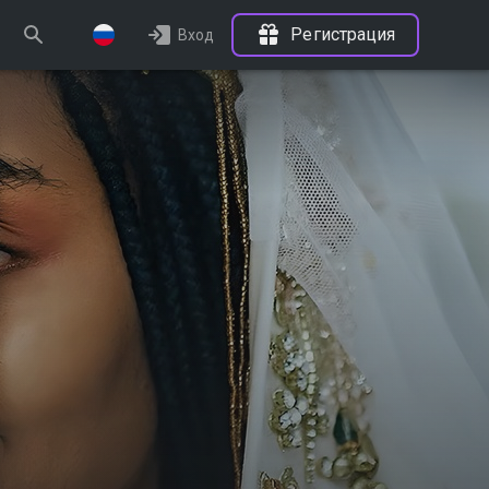
Регистрация
Вход