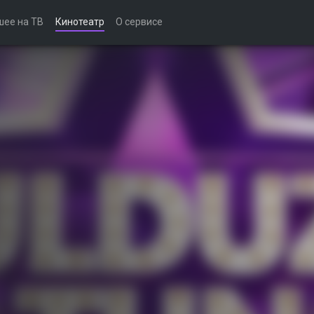
шее на ТВ
Кинотеатр
О сервисе