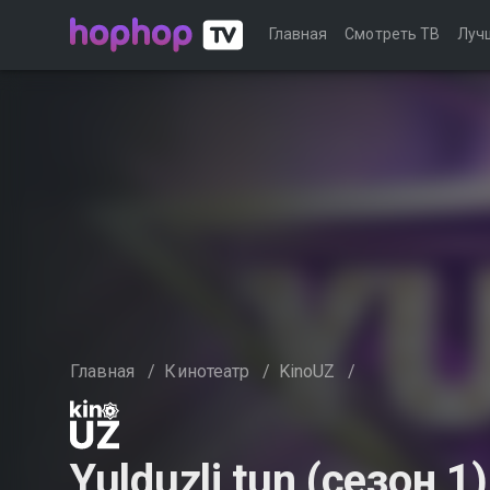
Главная
Смотреть ТВ
Луч
Главная
/
Кинотеатр
/
KinoUZ
/
Yulduzli tun (сезон 1)