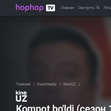
Главная
Смотреть ТВ
Луч
Главная
/
Кинотеатр
/
KinoUZ
/
Kompot bo'ldi (сезон 