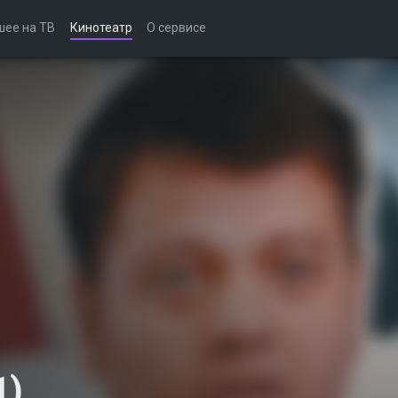
шее на ТВ
Кинотеатр
О сервисе
1)