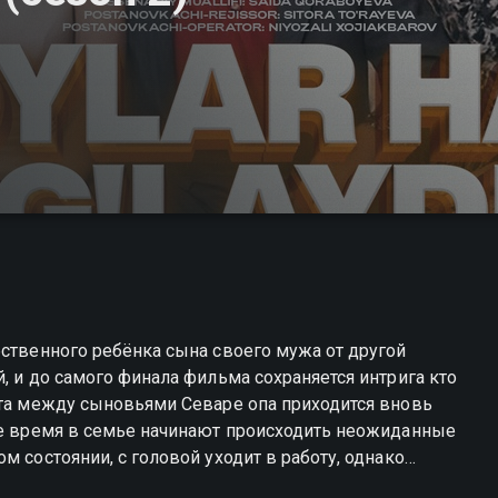
бственного ребёнка сына своего мужа от другой
, и до самого финала фильма сохраняется интрига кто
кта между сыновьями Севаре опа приходится вновь
 же время в семье начинают происходить неожиданные
м состоянии, с головой уходит в работу, однако
весия. Отправившись в Турцию за новым товаром,