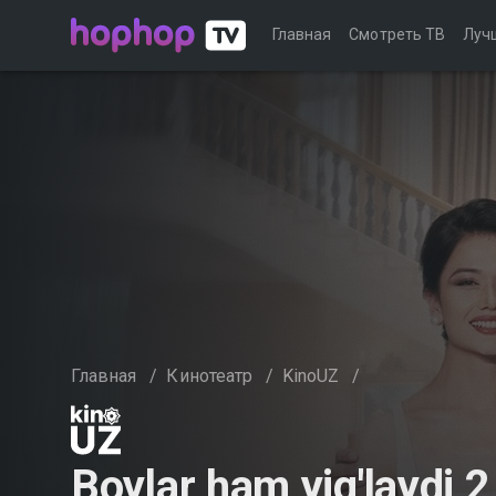
Главная
Смотреть ТВ
Луч
Главная
/
Кинотеатр
/
KinoUZ
/
Boylar ham yig'laydi 2