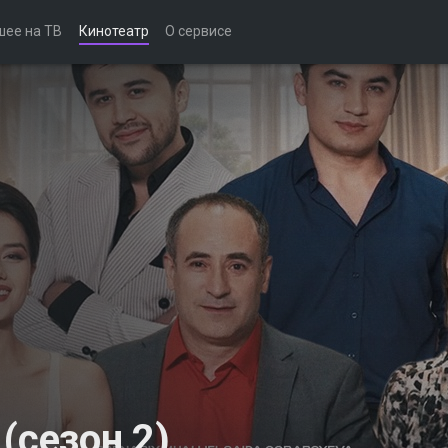
шее на ТВ
Кинотеатр
О сервисе
 (сезон 2)