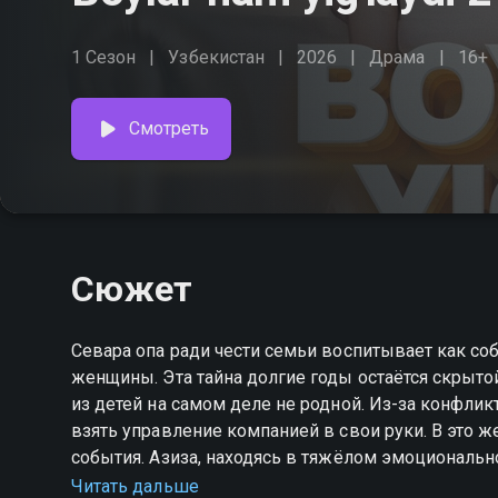
1 Сезон
Узбекистан
2026
Драма
16+
Смотреть
Сюжет
Севара опа ради чести семьи воспитывает как со
женщины. Эта тайна долгие годы остаётся скрытой
из детей на самом деле не родной. Из-за конфли
взять управление компанией в свои руки. В это
события. Азиза, находясь в тяжёлом эмоционально
постоянные визиты Фарруха выводят её из равно
Читать дальше