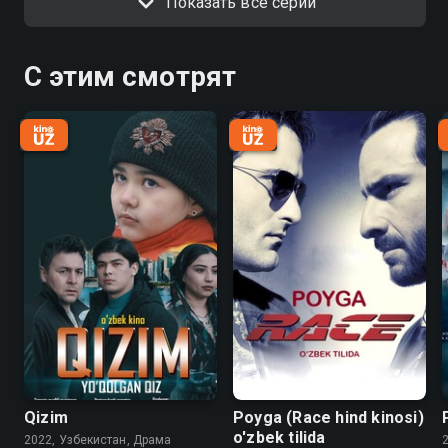
Показать все серии
С этим смотрят
Qizim
Poyga (Race hind kinosi)
o'zbek tilida
2022, Узбекистан, Драма