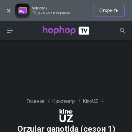
hophop.tv
Открыть
ТВ, фильмы и сериалы
Главная
/
Кинотеатр
/
KinoUZ
/
Orzular qanotida (сезон 1)