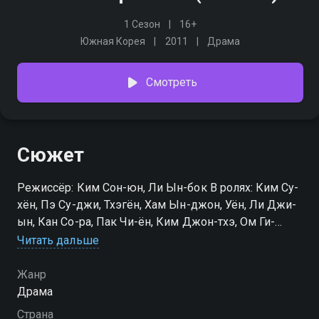
1 Сезон
16+
Южная Корея
2011
Драма
Смотреть
Сюжет
Режиссёр: Ким Сон-юн, Ли Ын-бок В ролях: Ким Су-
хён, Пэ Су-джи, Тхэгён, Хам Ын-джон, Уён, Ли Джи-
ын, Кан Со-ра, Пак Чи-ён, Ким Джон-тхэ, Ом Ги-
джун
Читать дальше
Посмотреть онлайн 1 сезон сериала Orzular qanotida
Жанр
вы можете совершенно бесплатно в хорошем HD
Драма
качестве на hophop.tv
Страна