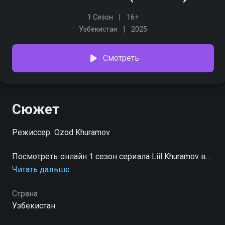
1 Сезон
16+
Узбекистан
2025
Смотреть
Сюжет
Режиссер: Ozod Khuramov
Посмотреть онлайн 1 сезон сериала Liil Khuramov вы
можете совершенно бесплатно в хорошем HD
Читать дальше
качестве на hophop.tv
Страна
Узбекистан