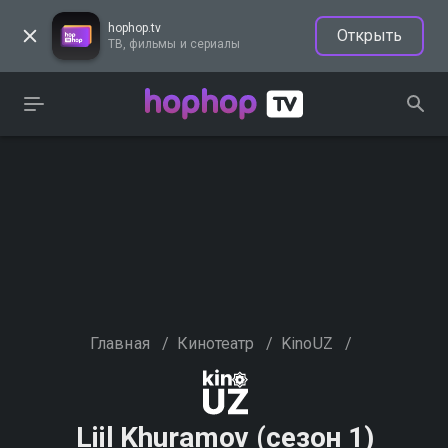
hophop.tv
Открыть
ТВ, фильмы и сериалы
Главная
/
Кинотеатр
/
KinoUZ
/
Liil Khuramov (сезон 1)