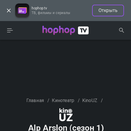
hophop.tv
Открыть
ТВ, фильмы и сериалы
Главная
/
Кинотеатр
/
KinoUZ
/
Alp Arslon (сезон 1)