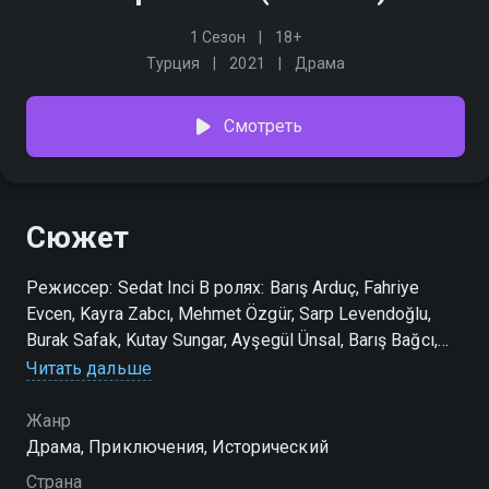
1 Сезон
18+
Турция
2021
Драма
Смотреть
Сюжет
Режиссер: Sedat Inci В ролях: Barış Arduç, Fahriye
Evcen, Kayra Zabcı, Mehmet Özgür, Sarp Levendoğlu,
Burak Safak, Kutay Sungar, Ayşegül Ünsal, Barış Bağcı,
Gizem Karaca
Читать дальше
Посмотреть онлайн 1 сезон сериала Alp Arslon вы
Жанр
можете совершенно бесплатно в хорошем HD
Драма, Приключения, Исторический
качестве на hophop.tv
Страна