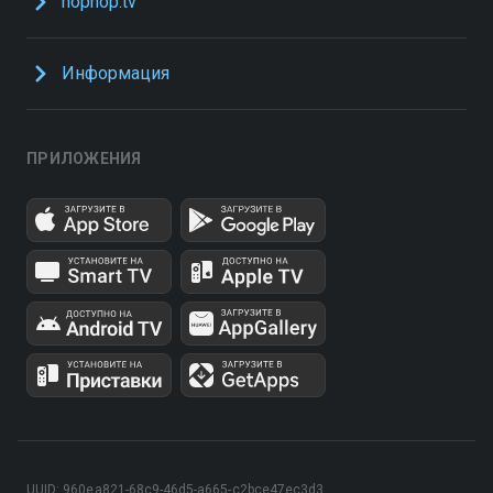
hophop.tv
Информация
ПРИЛОЖЕНИЯ
UUID: 960ea821-68c9-46d5-a665-c2bce47ec3d3