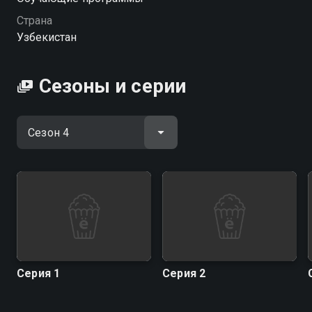
интересного об архитектуре, одежде, кухне разных
Страна
регионов Страны.
Узбекистан
Посмотреть онлайн 4 сезон сериала Shum Bolaning
Sarguzashtlari вы можете совершенно бесплатно в
Сезоны и серии
хорошем HD качестве на hophop.tv
Серия 1
Серия 2