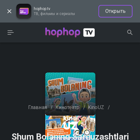
hophop.tv
Открыть
ТВ, фильмы и сериалы
Главная
/
Кинотеатр
/
KinoUZ
/
Shum Bolaning Sarguzashtlari