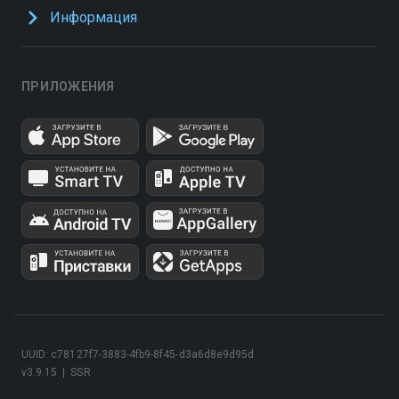
Информация
ПРИЛОЖЕНИЯ
UUID: c78127f7-3883-4fb9-8f45-d3a6d8e9d95d
v3.9.15
|
SSR