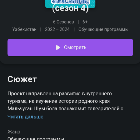
(сезон 4)
6 Сезонов
6+
Узбекистан
2022 – 2024
Обучающие программы
Смотреть
Сюжет
Проект направлен на развитие внутреннего
туризма, на изучение истории родного края.
Мальчуган Шум бола познакомит телезрителей с
историей Узбекистана, с интересными фактами.
Читать дальше
Сюжет выстроен как квест, который пройдут Шум
бола и телезрители. Через уникальность
Жанр
национальных орнаментов мы узнаем много
Обучающие программы