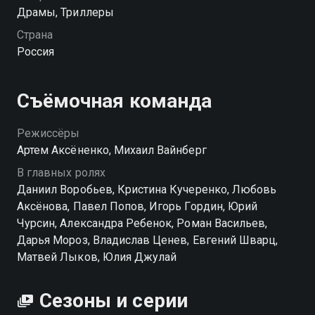
закрытого клуба, где молодых людей учат техникам
Драмы, Триллеры
пикапа, ломающим жизни девушек. Встреча с юной
Страна
Софией, полной надежд и мечтаний, заставляет Аню
Россия
задуматься о собственных ошибках. Сможет ли она
уберечь новую знакомую от повторения ее судьбы?
Отношения с Матвеем добавляют еще больше
Съёмочная команда
вопросов. Любовь, ревность, страхи и сомнения —
эмоции переплетаются в ее сердце. Сможет ли
Режиссёры
Богинская принять правду и двигаться дальше, не
Артем Аксёненко, Михаил Вайнберг
поставив под удар близких? Глянцевую драму
В главных ролях
«Жить жизнь» можно смотреть онлайн. Дата выхода
Даниил Воробьев, Кристина Кучеренко, Любовь
нового сезона — 12 сентября 2024 года.
Аксёнова, Павел Попов, Игорь Гордин, Юрий
Чурсин, Александра Ребенок, Роман Васильев,
Посмотреть онлайн 2 сезон сериала Жить жизнь вы
Дарья Мороз, Владислав Ценев, Евгений Шварц,
можете совершенно бесплатно в хорошем HD
Матвей Лыков, Юлия Джулай
качестве на hophop.tv
Сезоны и серии