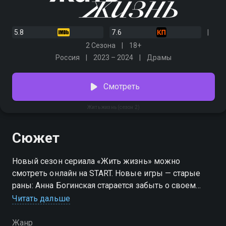
5.8
7.6
2 Сезона
18+
Россия
2023 – 2024
Драмы
Смотреть
Жить жизнь (сезон 2)
Сюжет
Новый сезон сериала «Жить жизнь» можно
смотреть онлайн на START. Новые игры — старые
раны: Анна Богинская старается забыть о своем
прошлом, преследующем на каждом шагу. Она
Читать дальше
борется за право не быть пешкой в чужой игре и
пытается распахнуть неприступные двери
Жанр