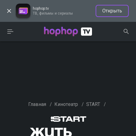
hophop.tv
Открыть
ТВ, фильмы и сериалы
Главная
/
Кинотеатр
/
START
/