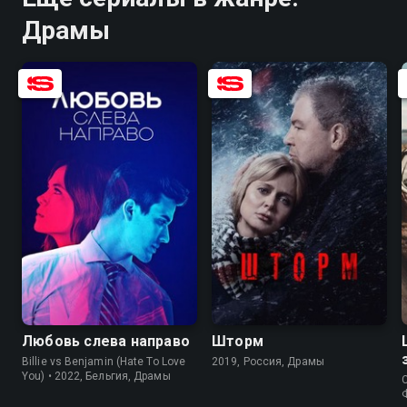
Драмы
6.6
7.1
7.6
7.0
Любовь слева направо
Шторм
Billie vs Benjamin (Hate To Love
2019, Россия, Драмы
You) • 2022, Бельгия, Драмы
C