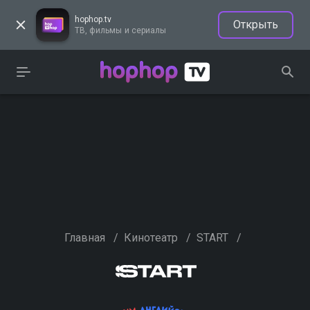
hophop.tv
Открыть
ТВ, фильмы и сериалы
Главная
/
Кинотеатр
/
START
/