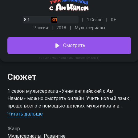
8.1
1 Сезон
0+
Россия
2018
Мультсериалы
Смотреть
Учим английский с Ам Нямом (сезон 1)
Сюжет
1 сезон мультсериала «Учим английский с Ам
Нямом» можно смотреть онлайн. Учить новый язык
проще всего с помощью детских мультиков и в
раннем возрасте. А ещё лучше — если материал тебе
Читать дальше
будет объяснять любимый герой. Ам Ням смешной
и порой неуклюжий, но английский он знает хорошо.
Жанр
Вместе с зелёным сладкоежкой детям будет очень
Мультсериалы, Развитие