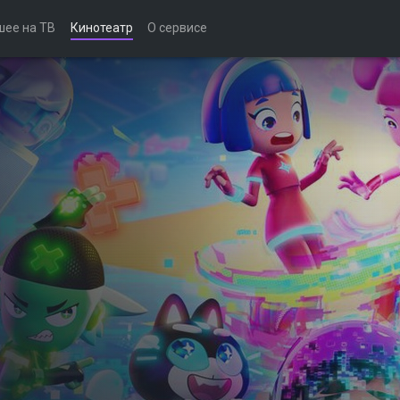
шее на ТВ
Кинотеатр
О сервисе