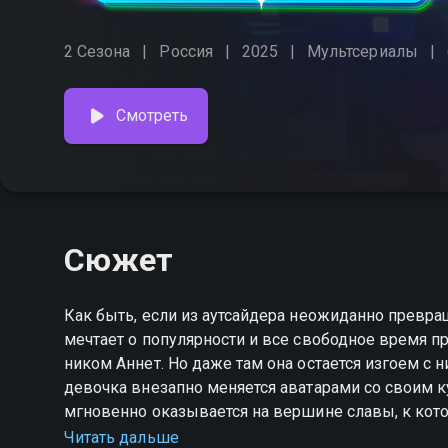
2 Сезона
Россия
2025
Мультсериалы
Смотреть
Сюжет
Как быть, если из аутсайдера неожиданно превр
мечтает о популярности и все свободное время п
ником Аннет. Но даже там она остается изгоем с 
девочка внезапно меняется аватарами со своим 
мгновенно оказывается на вершине славы, к кото
охоту идол порядка, угрожающий баном.
Читать дальше