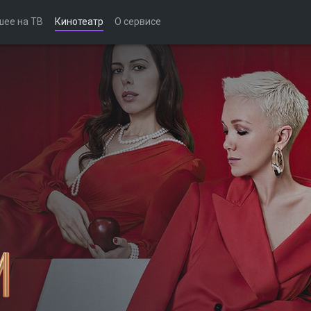
шее на ТВ
Кинотеатр
О сервисе