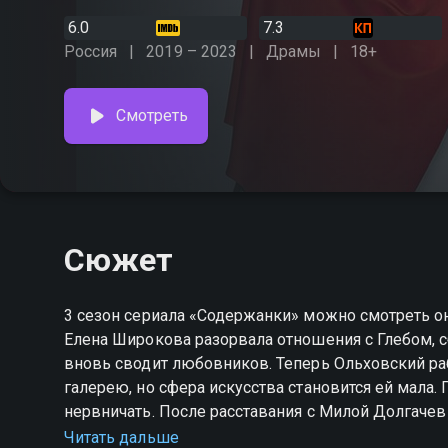
6.0
7.3
Россия
2019 – 2023
Драмы
18+
Смотреть
Сюжет
3 сезон сериала «Содержанки» можно смотреть 
Елена Широкова разорвала отношения с Глебом, сб
вновь сводит любовников. Теперь Ольховский раб
галерею, но сфера искусства становится ей мала. 
нервничать. После расставания с Милой Долгачев 
сдаваться. Лавстори Широковой и Ольховского 
Читать дальше