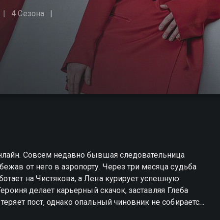
4 Сезона
онлайн. Совсем недавно бывшая следовательница
ежав от него в аэропорту. Через три месяца судьба
отает на Чистякова, а Лена курирует успешную
Героиня делает карьерный скачок, заставляя Глеба
теряет пост, однако опальный чиновник не собирается
становится сюжетом для следующего фильма Дарюса,