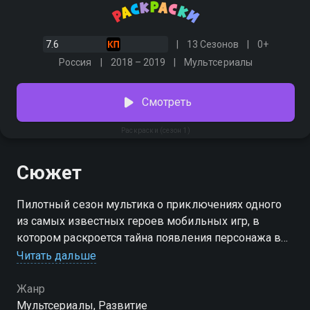
7.6
13 Сезонов
0+
Россия
2018 – 2019
Мультсериалы
Смотреть
Раскраски (сезон 1)
Сюжет
Пилотный сезон мультика о приключениях одного
из самых известных героев мобильных игр, в
котором раскроется тайна появления персонажа в
мире людей. 1 сезон мультсериала «Раскраски»
Читать дальше
можно смотреть онлайн. Зеленый сладкоежка
попадает в неожиданные, но всегда забавные
Жанр
ситуации. Ам Ням учится рисовать, осваивает
Мультсериалы, Развитие