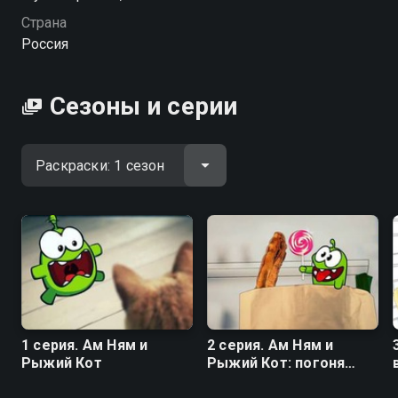
водные процедуры и примеряет роль ассистента
Страна
волшебника. Однако главное остается неизменным:
Россия
он по-прежнему готов на все ради любимых
сладостей — даже сражаться с роботами,
охраняющими конфеты. Героя ждут и трогательные
Сезоны и серии
моменты: он грустит и болеет, но лечится сладкой
микстурой. Каждая серия — это яркая история о том,
как превращать обычные дела в веселые
приключения. Ам Ням доказывает: инопланетные
монстрики бывают милыми, отзывчивыми и
верными друзьями! Приключенческий мультсериал
«Раскраски» можно смотреть онлайн.
Посмотреть онлайн 1 сезон сериала Раскраски вы
можете совершенно бесплатно в хорошем HD
качестве на hophop.tv
1 серия. Ам Ням и
2 серия. Ам Ням и
Рыжий Кот
Рыжий Кот: погоня
продолжается