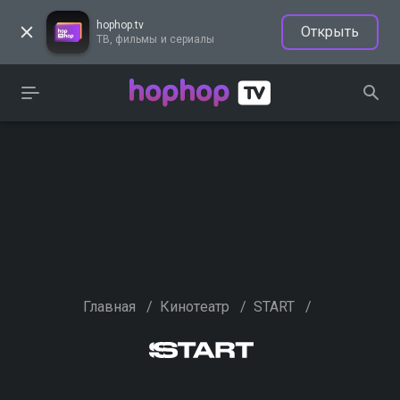
hophop.tv
Открыть
ТВ, фильмы и сериалы
Главная
/
Кинотеатр
/
START
/