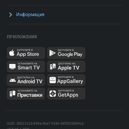
Информация
ПРИЛОЖЕНИЯ
UUID: 3b522c23-849a-45a7-92d6-06f352d5b9ca