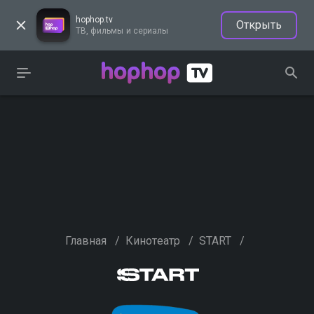
hophop.tv
Открыть
ТВ, фильмы и сериалы
Главная
/
Кинотеатр
/
START
/