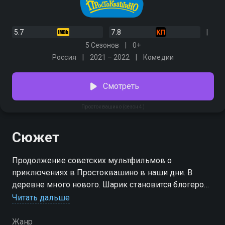
5.7
7.8
5 Сезонов
0+
Россия
2021 – 2022
Комедии
Смотреть
Простоквашино (сезон 4)
Сюжет
Продолжение советских мультфильмов о
приключениях в Простоквашино в наши дни. В
деревне много нового. Шарик становится блогером,
а Матроскин обзавёлся фермерским хозяйством. Но
Читать дальше
самая главная новость — это появление Веры
Павловны, сестрёнки Дяди Фёдора.
Жанр