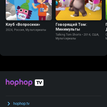
8.8
8.5
7.5
Клуб «Вопросики»
Говорящий Том:
Минимульты
2024, Россия, Мультсериалы
Talking Tom Shorts • 2014, США,
C
Мультсериалы
hophop.tv