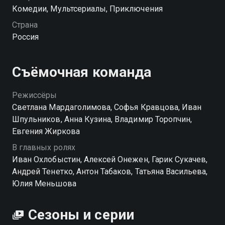
Комедии, Мультсериалы, Приключения
Посмотреть онлайн 4 сезон сериала Простоквашино
Страна
вы можете совершенно бесплатно в хорошем HD
Россия
качестве на hophop.tv
Съёмочная команда
Режиссёры
Светлана Мардаголимова, Софья Кравцова, Иван
Шпульников, Анна Кузина, Владимир Торопчин,
Евгения Жиркова
В главных ролях
Иван Охлобыстин, Алексей Онежен, Гарик Сукачев,
Андрей Тенетко, Антон Табаков, Татьяна Васильева,
Юлия Меньшова
Сезоны и серии