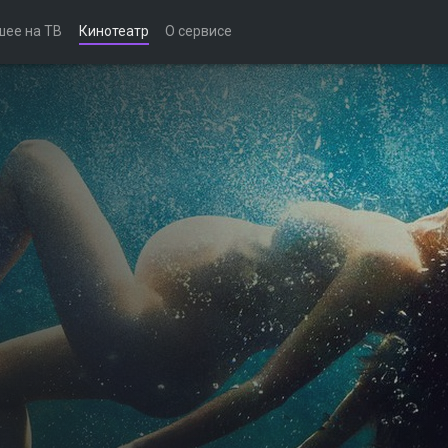
шее на ТВ
Кинотеатр
О сервисе