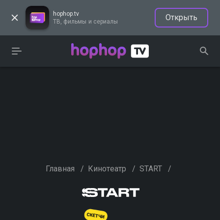
hophop.tv
Открыть
ТВ, фильмы и сериалы
Главная
/
Кинотеатр
/
START
/