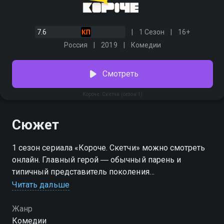
7.6
1 Сезон
16+
Россия
2019
Комедии
Смотреть
Короче. Скетчи (сезон 1)
Сюжет
1 сезон сериала «Короче. Скетчи» можно смотреть
онлайн. Главный герой ― обычный парень и
типичный представитель поколения
тридцатилетних. Все, что его волнует в
Читать дальше
повседневной жизни, знакомо и близко каждому:
отношения с друзьями и родителями, построение
Жанр
карьеры, бытовые вопросы. Как и все его
Комедии