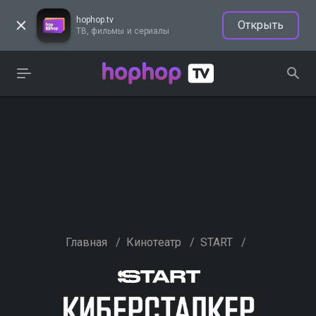
hophop.tv
Открыть
ТВ, фильмы и сериалы
Главная
/
Кинотеатр
/
START
/