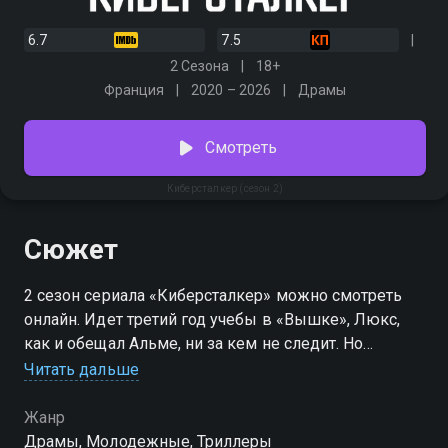
6.7
7.5
2 Сезона
18+
Франция
2020 – 2026
Драмы
Смотреть
Киберсталкер (сезон 2)
Сюжет
2 сезон сериала «Киберсталкер» можно смотреть
онлайн. Идет третий год учебы в «Вышке», Люкс,
как и обещал Альме, ни за кем не следит. Но
спокойной жизни приходит конец, когда обитателей
Читать дальше
кампуса начинает терроризировать таинственный
хакер, называющий себя Белым герцогом. Этот
Жанр
сталкер получает доступ к самым грязным
Драмы, Молодежные, Триллеры