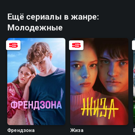
Ещё сериалы в жанре:
Молодежные
6.9
7.8
7.6
6.1
Френдзона
Жиза