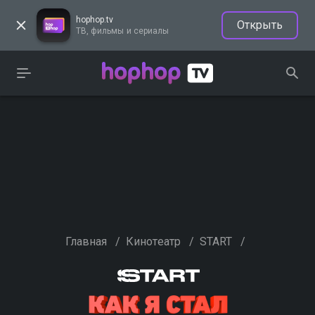
hophop.tv
Открыть
ТВ, фильмы и сериалы
Главная
/
Кинотеатр
/
START
/