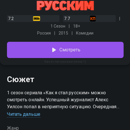
7.2
7.7
1 Сезон
18+
Россия
2015
Комедии
Смотреть
Как я стал русским (сезон 1)
Сюжет
1 сезон сериала «Как я стал русским» можно
смотреть онлайн. Успешный журналист Алекс
Уилсон попал в неприятную ситуацию. Очередная
разгромная статья о политике принесла изданию
Читать дальше
«American Post» популярность и скандал. Алекса
могли уволить, но лояльный босс отправил автора
Жанр